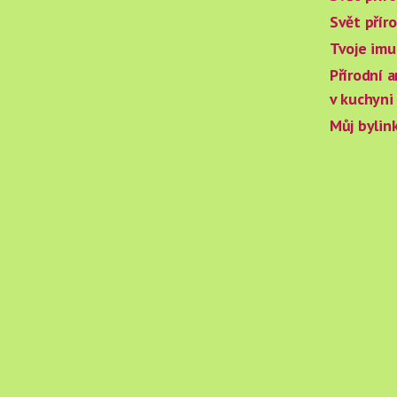
Svět příro
Tvoje imun
Přírodní a
v kuchyni
Můj bylin