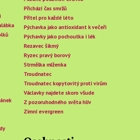
Přichází čas smržů
i
Přítel pro každé léto
alábka
Pýchavka jako antioxidant k večeři
olků
Pýchavky jako pochoutka i lék
Rezavec šikmý
Ryzec pravý borový
Strmělka mlženka
Troudnatec
Troudnatec kopytovitý proti virům
Václavky najdete skoro všude
pánek
Z pozoruhodného světa hlív
Zimní evergreen
dy