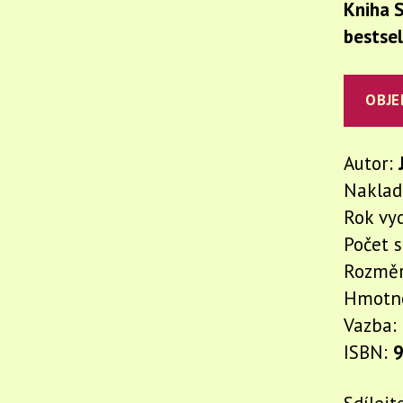
Kniha S
bestsel
OBJE
Autor:
Naklad
Rok vy
Počet 
Rozmě
Hmotn
Vazba:
ISBN:
9