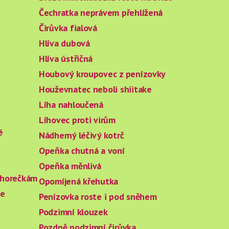
Čechratka neprávem přehlížená
Čirůvka fialová
Hlíva dubová
Hlíva ústřičná
Houbový kroupovec z penízovky
Houževnatec neboli shiitake
Líha nahloučená
Líhovec proti virům
é
Nádherný léčivý kotrč
Opeňka chutná a voní
Opeňka měnlivá
a horečkám
Opomíjená křehutka
te
Penízovka roste i pod sněhem
Podzimní klouzek
Pozdně podzimní čirůvka