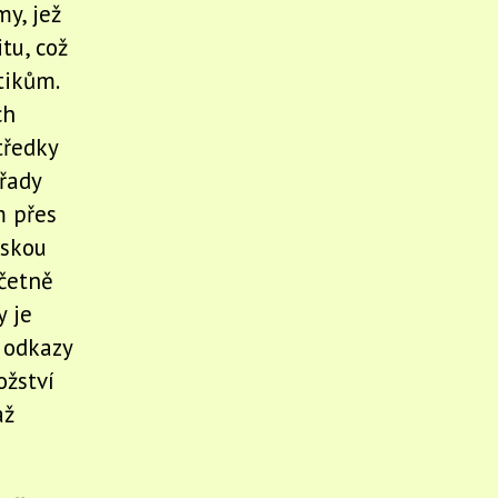
y, jež
tu, což
tikům.
ch
tředky
 řady
m přes
eskou
četně
 je
 odkazy
ožství
až