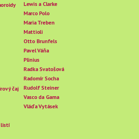
Lewis a Clarke
moroidy
Marco Polo
Maria Treben
Mattioli
Otto Brunfels
Pavel Váňa
Plinius
Radka Svatošová
Radomír Socha
Rudolf Steiner
rový čaj
Vasco da Gama
Vláďa Vytásek
listí