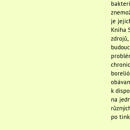
bakter
znemožň
je jej
Kniha S
zdrojů,
budoucn
problé
chroni
boreli
obávan
k dispo
na jedn
různých
po tink