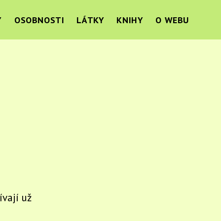
Y
OSOBNOSTI
LÁTKY
KNIHY
O WEBU
ívají už