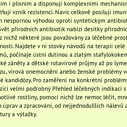
iím i plísním a disponují komplexními mechanism
ují vznik rezistencí. Navíc celkově posilují imuni
ich nespornou výhodou oproti syntetickým antibio
vět přírodních antibiotik nabízí desítky přírodní
 z nichž některé jsou považovány za léčebné pros
osti. Najdete v ní stovky návodů na terapii celé
mů, počínaje ústní dutinou a zlatým stafylokoke
cké záněty a dětské rotavirové průjmy až po lym
ózu, virová onemocnění anebo ženské problémy v
é kandidózy. Pro zaměření na konkrétní problémy
zici velmi podrobný Přehled léčebných indikací s
otlivé rostliny, pomocí nichž lze nemoc léčit, mn
 úprav a zpracování, od nejjednodušších nálevů 
tury a výtažky.