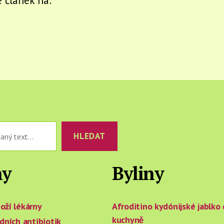
e článek na:
HLEDAT
hy
Byliny
oží lékárny
Afroditino kydónijské jablko
kuchyně
odních antibiotik