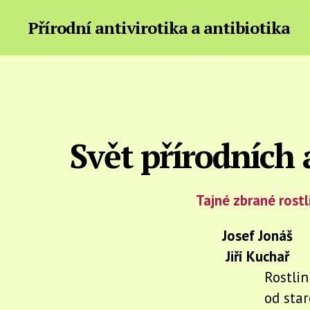
Přírodní antivirotika a antibiotika
Svět přírodních 
Tajné zbrané rostl
Josef Jonáš
Jiří Kuchař
Rostlin
od star