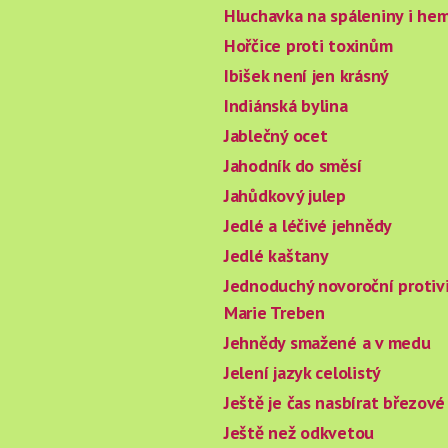
Hluchavka na spáleniny i he
Hořčice proti toxinům
Ibišek není jen krásný
Indiánská bylina
Jablečný ocet
Jahodník do směsí
Jahůdkový julep
Jedlé a léčivé jehnědy
Jedlé kaštany
Jednoduchý novoroční protivi
Marie Treben
Jehnědy smažené a v medu
Jelení jazyk celolistý
Ještě je čas nasbírat březové 
Ještě než odkvetou