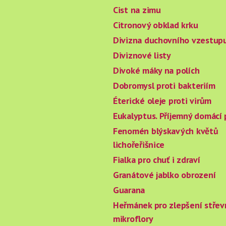
Cist na zimu
Citronový obklad krku
Divizna duchovního vzestup
Diviznové listy
Divoké máky na polích
Dobromysl proti bakteriím
Éterické oleje proti virům
Eukalyptus. Příjemný domácí
Fenomén blýskavých květů
lichořeřišnice
Fialka pro chuť i zdraví
Granátové jablko obrození
Guarana
Heřmánek pro zlepšení střev
mikroflory