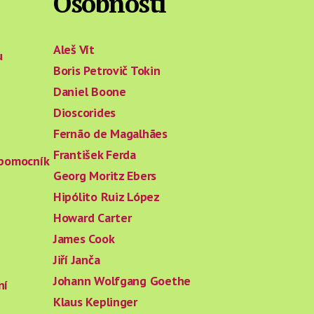
Osobnosti
Aleš Vít
u
Boris Petrovič Tokin
Daniel Boone
Dioscorides
Fernão de Magalhães
František Ferda
 pomocník
Georg Moritz Ebers
Hipólito Ruiz López
Howard Carter
James Cook
Jiří Janča
Johann Wolfgang Goethe
ní
Klaus Keplinger