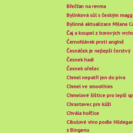
Břečťan na revma
Bylinková sůl s českým magg
Bylinná aktualizace Milana C
Čaj a koupel z borových vrch
Černohlávek proti angíně
Česnáček je nejlepší čerstvý
Česnek hadí
Česnek ořešec
Chmel nepatří jen do piva
Chmel ve smoothies
Chmelové šištice pro lepší s
Chrastavec pro kůži
Chvála hořčice
Cibulové víno podle Hildegar
z Bingenu