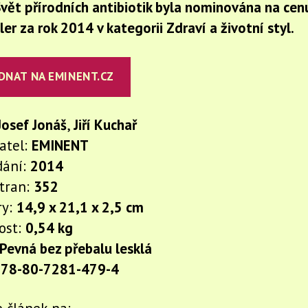
vět přírodních antibiotik byla nominována na cen
ler za rok 2014 v kategorii Zdraví a životní styl.
DNAT NA EMINENT.CZ
Josef Jonáš
,
Jiří Kuchař
atel:
EMINENT
dání:
2014
stran:
352
ry:
14,9 x 21,1 x 2,5 cm
ost:
0,54 kg
Pevná bez přebalu lesklá
78-80-7281-479-4