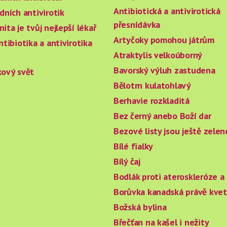
Antibiotická a antivirotická
dních antivirotik
přesnídávka
ita je tvůj nejlepší lékař
Artyčoky pomohou játrům
ntibiotika a antivirotika
Atraktylis velkoúborný
Bavorský výluh zastudena
kový svět
Bělotrn kulatohlavý
Berhavie rozkladitá
Bez černý anebo Boží dar
Bezové listy jsou ještě zelen
Bílé fialky
Bílý čaj
Bodlák proti ateroskleróze 
Borůvka kanadská právě kve
Božská bylina
Břečťan na kašel i nežity