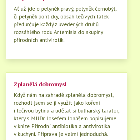
Ať už jde o pelyněk pravý, pelyněk černobýl,
či pelyněk pontický, obsah léčivých látek
předurčuje každý z uvedených druhů
rozsáhlého rodu Artemisia do skupiny
přírodních antivirotik.
Zplanělá dobromysl
Když nám na zahradě zplaněla dobromysl,
rozhodl jsem se ji využít jako koření
i léčivou bylinu a udělat si bulharský tarator,
který s MUDr. Josefem Jonášem popisujeme
v knize Přírodní antibiotika a antivirotika
v kuchyni. Příprava je velmi jednoduchá.