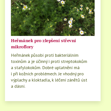
Heřmánek pro zlepšení střevní
mikroflory
Heřmánek působí proti bakteriálním
toxinům a je účinný i proti streptokokům
a stafylokokům. Dobré uplatnění má
i při kožních problémech. Je vhodný pro
výplachy a kloktadla, k léčení zánětů úst
a dásní.