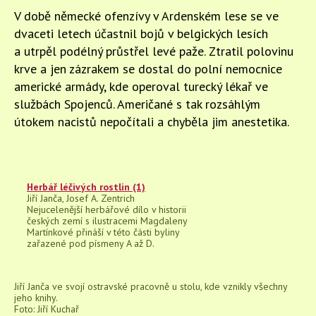
V době německé ofenzívy v Ardenském lese se ve
dvaceti letech účastnil bojů v belgických lesích
a utrpěl podélný průstřel levé paže. Ztratil polovinu
krve a jen zázrakem se dostal do polní nemocnice
americké armády, kde operoval turecký lékař ve
službách Spojenců. Američané s tak rozsáhlým
útokem nacistů nepočítali a chyběla jim anestetika.
Herbář léčivých rostlin (1)
Jiří Janča, Josef A. Zentrich
Nejucelenější herbářové dílo v historii
českých zemí s ilustracemi Magdaleny
Martínkové přináší v této části byliny
zařazené pod písmeny A až D.
Jiří Janča ve svojí ostravské pracovně u stolu, kde vznikly všechny
jeho knihy.
Foto: Jiří Kuchař