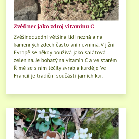
Zvěšinec jako zdroj vitaminu C
Zvěšinec zední většina lidí nezná a na
kamenných zdech často ani nevnímá. V jižní
Evropě se někdy používá jako salátová
zelenina. Je bohatý na vitamin C a ve starém
Římě se s ním léčily svrab a kurděje. Ve
Francii je tradiční součástí jarních kúr.