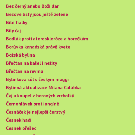
Bez černý anebo Boží dar
Bezové listy jsou ještě zelené
Bílé fialky
Bílý čaj
Bodlák proti ateroskleróze a horečkám
Borůvka kanadská právě kvete
Božská bylina
Břečťan na kašel i nežity
Břečťan na revma
Bylinková sůl s českým maggi
Bylinná aktualizace Milana Calábka
Čaj a koupel z borových vrcholků
Černohlávek proti angíně
Česnáček je nejlepší čerstvý
Česnek hadí
Česnek ořešec