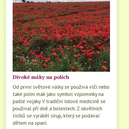
Divoké máky na polích
Od první světové války se používá vlčí nebo
také polní mák jako symbol vzpomínky na
padlé vojáky. V tradiční lidové medicíně se
používal při dně a bolestech. Z okvětních
lístků se vyráběl sirup, který se podával
dětem na spaní.