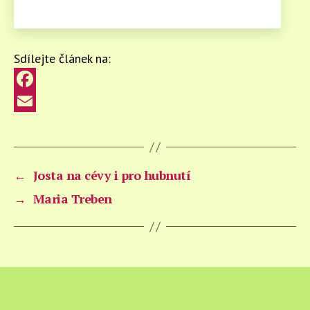
Sdílejte článek na:
F
a
E
c
m
e
a
←
Josta na cévy i pro hubnutí
b
i
→
Maria Treben
o
l
o
k