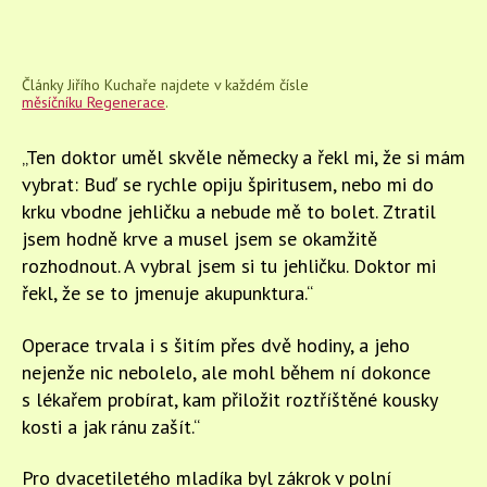
Články Jiřího Kuchaře najdete v každém čísle
měsíčníku Regenerace
.
„Ten doktor uměl skvěle německy a řekl mi, že si mám
vybrat: Buď se rychle opiju špiritusem, nebo mi do
krku vbodne jehličku a nebude mě to bolet. Ztratil
jsem hodně krve a musel jsem se okamžitě
rozhodnout. A vybral jsem si tu jehličku. Doktor mi
řekl, že se to jmenuje akupunktura.“
Operace trvala i s šitím přes dvě hodiny, a jeho
nejenže nic nebolelo, ale mohl během ní dokonce
s lékařem probírat, kam přiložit roztříštěné kousky
kosti a jak ránu zašít.“
Pro dvacetiletého mladíka byl zákrok v polní