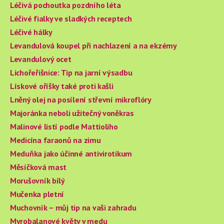
Léčivá pochoutka pozdního léta
Léčivé fialky ve sladkých receptech
Léčivé hálky
Levandulová koupel při nachlazení a na ekzémy
Levandulový ocet
Lichořeřišnice: Tip na jarní výsadbu
Lískové oříšky také proti kašli
Lněný olej na posílení střevní mikroflóry
Majoránka neboli užitečný voněkras
Malinové listí podle Mattioliho
Medicína faraonů na zimu
Meduňka jako účinné antivirotikum
Měsíčková mast
Morušovník bílý
Mučenka pletní
Muchovník – můj tip na vaši zahradu
Myrobalanové květy v medu