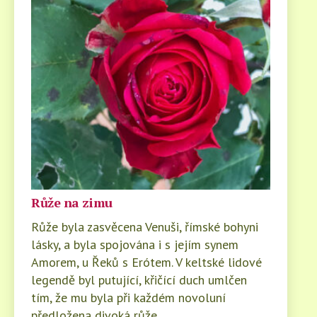
Růže na zimu
Růže byla zasvěcena Venuši, římské bohyni
lásky, a byla spojována i s jejím synem
Amorem, u Řeků s Erótem. V keltské lidové
legendě byl putující, křičící duch umlčen
tím, že mu byla při každém novoluní
předložena divoká růže.