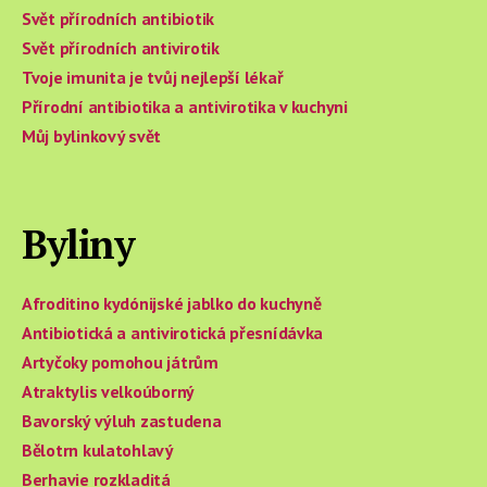
Svět přírodních antibiotik
Svět přírodních antivirotik
Tvoje imunita je tvůj nejlepší lékař
Přírodní antibiotika a antivirotika v kuchyni
Můj bylinkový svět
Byliny
Afroditino kydónijské jablko do kuchyně
Antibiotická a antivirotická přesnídávka
Artyčoky pomohou játrům
Atraktylis velkoúborný
Bavorský výluh zastudena
Bělotrn kulatohlavý
Berhavie rozkladitá