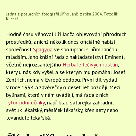
Jedna z posledních fotografií Jiřího Janči z roku 2004. Foto: Jiří
Kuchař
Hodně času věnoval Jiří Janča objevování přírodních
prostředků, z nichž několik dnes oficiálně nabízí
společnost
Spagyria
ve spolupráci s Jiřím Jančou
mladším. Jeho knižní řada z nakladatelství Eminent,
včetně nejrozsáhlejšího
Herbáře léčivých rostlin
,
který u nás kdy vyšel a se kterým mu pomáhal Josef
Zentrich, nemá v Evropě obdobu. První díl vydali
v roce 1994 a závěrečný o deset let později. Mezi
bylinami, které v něm uvádějí, má řada z nich
fytoncidní účinky
, například saturejka zahradní,
světlík lékařský, měsíček lékařský, křen setý nebo
levandule lékařská.