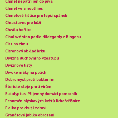
Chmel nepatří jen do piva
Chmel ve smoothies
Chmelové šištice pro lepší spánek
Chrastavec pro kůži
Chvála hořčice
Cibulové víno podle Hildegardy z Bingenu
Cist na zimu
Citronový obklad krku
Divizna duchovního vzestupu
Diviznové listy
Divoké máky na polích
Dobromysl proti bakteriím
Éterické oleje proti virům
Eukalyptus. Příjemný domácí pomocník
Fenomén blýskavých květů lichořeřišnice
Fialka pro chuť i zdraví
Granátové jablko obrození