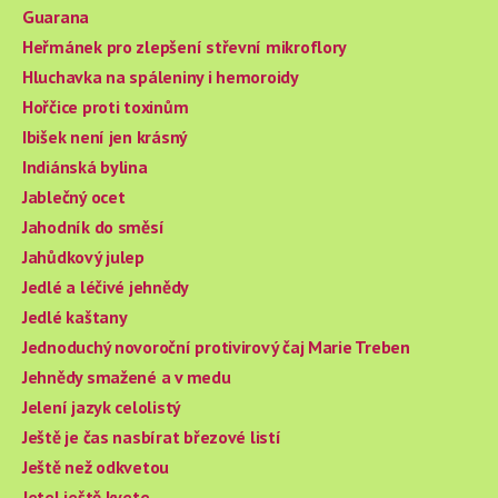
Guarana
Heřmánek pro zlepšení střevní mikroflory
Hluchavka na spáleniny i hemoroidy
Hořčice proti toxinům
Ibišek není jen krásný
Indiánská bylina
Jablečný ocet
Jahodník do směsí
Jahůdkový julep
Jedlé a léčivé jehnědy
Jedlé kaštany
Jednoduchý novoroční protivirový čaj Marie Treben
Jehnědy smažené a v medu
Jelení jazyk celolistý
Ještě je čas nasbírat březové listí
Ještě než odkvetou
Jetel ještě kvete