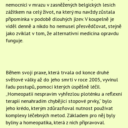
nemocnici v mrazu v zasněžených belgických lesích
zážitkem na celý život, na který mu navždy zůstala
připomínka v podobě dlouhých jizev. V koupelně je
viděl denně a nikdo ho nemusel přesvědčovat, stejně
jako zviklat v tom, že alternativní medicína opravdu
funguje.
Během svojí praxe, která trvala od konce druhé
světové války až do jeho smrti v roce 2005, vyvinul
řadu postupů, pomocí kterých úspěšně léčil.
„Homeopatií nespravím vyhřezlou ploténku a reflexní
terapií nenahradím chybějící stopové prvky,“ bylo
jeho krédo, kterým zdůrazňoval nutnost používat
komplexy léčebných metod. Základem pro něj byly
byliny a homeopatika, která z nich připravoval.