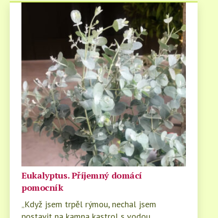
Eukalyptus. Příjemný domácí
pomocník
„Když jsem trpěl rýmou, nechal jsem
postavit na kamna kastrol s vodou