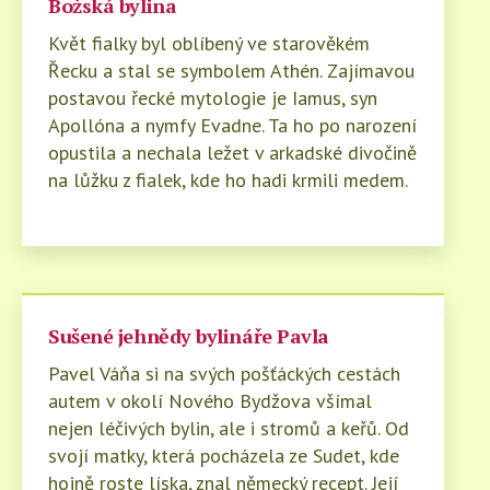
Božská bylina
Květ fialky byl oblíbený ve starověkém
Řecku a stal se symbolem Athén. Zajímavou
postavou řecké mytologie je Iamus, syn
Apollóna a nymfy Evadne. Ta ho po narození
opustila a nechala ležet v arkadské divočině
na lůžku z fialek, kde ho hadi krmili medem.
Sušené jehnědy bylináře Pavla
Pavel Váňa si na svých pošťáckých cestách
autem v okolí Nového Bydžova všímal
nejen léčivých bylin, ale i stromů a keřů. Od
svojí matky, která pocházela ze Sudet, kde
hojně roste líska, znal německý recept. Její