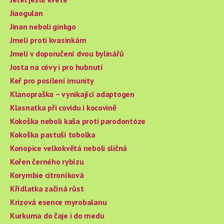
Jiaogulan
Jinan neboli ginkgo
Jmelí proti kvasinkám
Jmelí v doporučení dvou bylinářů
Josta na cévy i pro hubnutí
Keř pro posílení imunity
Klanopraška – vynikající adaptogen
Klasnatka při covidu i kocovině
Kokoška neboli kaša proti parodontóze
Kokoška pastuší tobolka
Konopice velkokvětá neboli sličná
Kořen černého rybízu
Korymbie citroníková
Křídlatka začíná růst
Krizová esence myrobalanu
Kurkuma do čaje i do medu